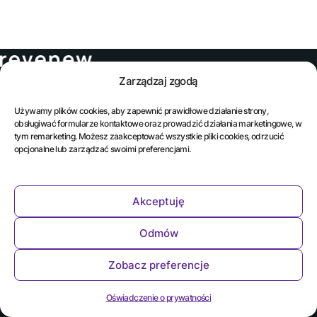
Mapa
Zarządzaj zgodą
Reve
przychodu
Intell
Email
O Nas
i marży
Używamy plików cookies, aby zapewnić prawidłowe działanie strony,
dla
hello@revenew.pro
obsługiwać formularze kontaktowe oraz prowadzić działania marketingowe, w
comm
tym remarketing. Możesz zaakceptować wszystkie pliki cookies, odrzucić
FM
opcjonalne lub zarządzać swoimi preferencjami.
Revenew
Telefon
Inside
+48600523996
Akceptuję
Regulamin
Polityka prywatności
Odmów
2026 © Revenew
Zobacz preferencje
Oświadczenie o prywatności