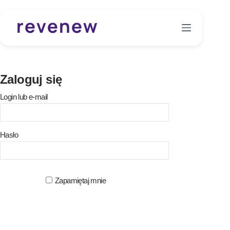
P
r
z
e
j
Zaloguj się
d
ź
Login lub e-mail
d
o
t
Hasło
r
e
ś
Zapamiętaj mnie
c
i