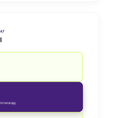
ZĄT
l
nci wracają