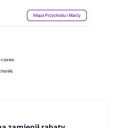
Mapa Przychodu i Marży
 czasie.
haniki.
ną zamienił rabaty