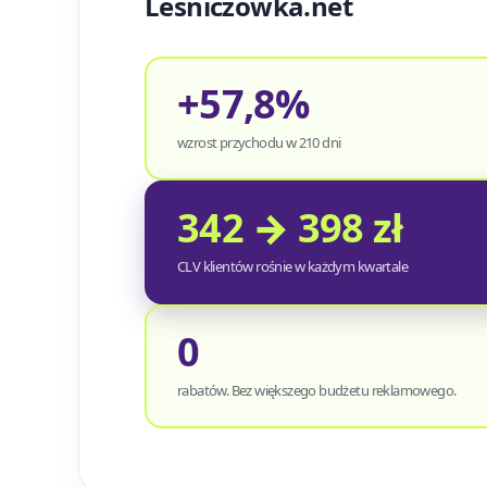
Lesniczowka.net
+57,8%
wzrost przychodu w 210 dni
342 → 398 zł
CLV klientów rośnie w każdym kwartale
0
rabatów. Bez większego budżetu reklamowego.