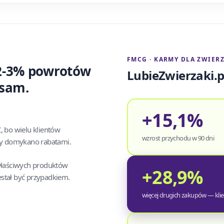
FMCG · KARMY DLA ZWIER
 2-3% powrotów
LubieZwierzaki.p
 sam.
+15,1%
 bo wielu klientów
wzrost przychodu w 90 dni
py domykano rabatami.
właściwych produktów
+28,9%
stał być przypadkiem.
więcej drugich zakupów — klie