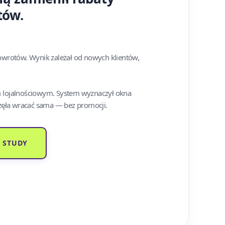
tów.
owrotów. Wynik zależał od nowych klientów,
 lojalnościowym. System wyznaczył okna
zęła wracać sama — bez promocji.
E STUDY