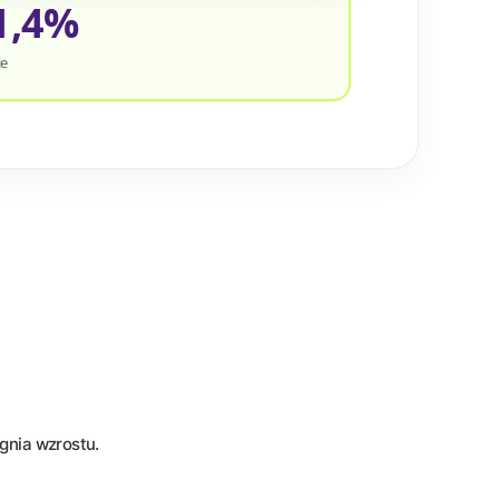
1,4%
ie
ignia wzrostu.